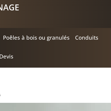
NAGE
Poêles à bois ou granulés
Conduits
 Devis
reux
s