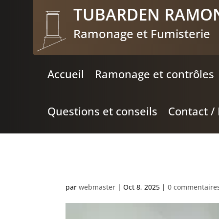
TUBARDEN RAMO
Ramonage et Fumisterie
Accueil
Ramonage et contrôles
Questions et conseils
Contact /
Cheminée-isolée-à-Ar
par
webmaster
|
Oct 8, 2025
|
0 commentaire